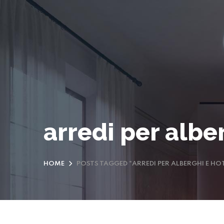
arredi per albe
HOME
POSTS TAGGED "ARREDI PER ALBERGHI E HO