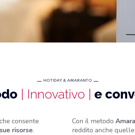
HOTIDAY & AMARANTO
odo
| Innovativo |
e conv
e che consente
Con il metodo
Amara
sue risorse
.
reddito anche quell