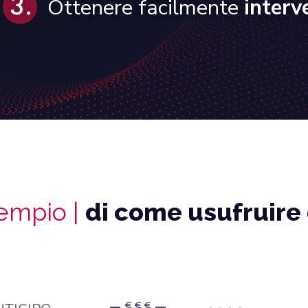
Ottenere facilmente
interv
sempio |
di come usufruire
€ € €