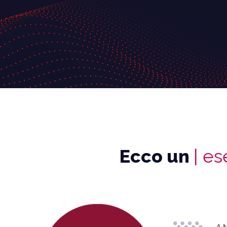
Ecco un
| e