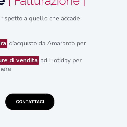
 e
| Fatturazione |
 rispetto a quello che accade
ura
d’acquisto da Amaranto per
ure di vendita
ad Hotiday per
mere
CONTATTACI