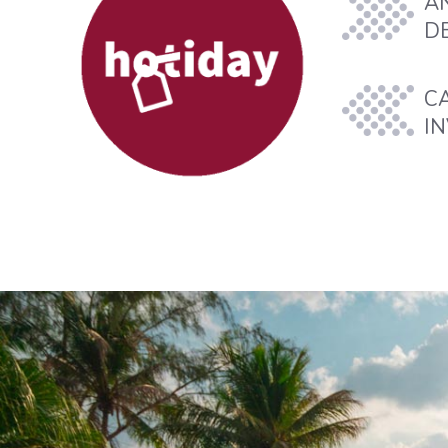
A
D
C
I