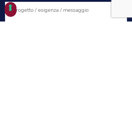
desidero iscrivermi alla newsletter
acconsento al trattamento dei miei dati
Privacy Policy